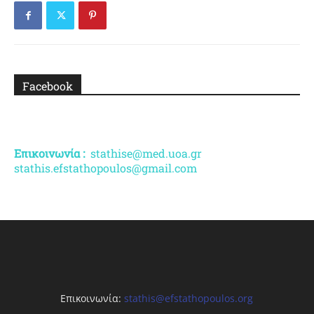
Facebook
Επικοινωνία :
stathise@med.uoa.gr
stathis.efstathopoulos@gmail.com
Επικοινωνία:
stathis@efstathopoulos.org