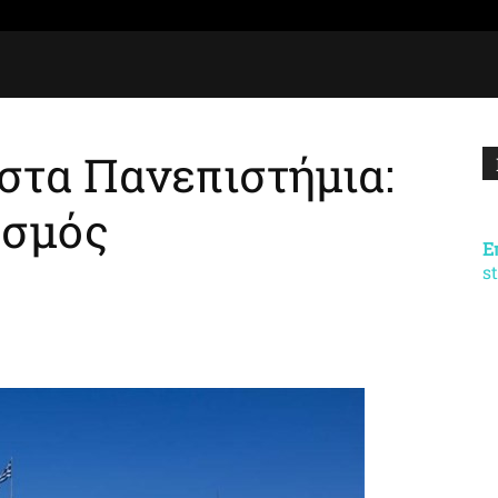
 στα Πανεπιστήμια:
εσμός
Ε
s