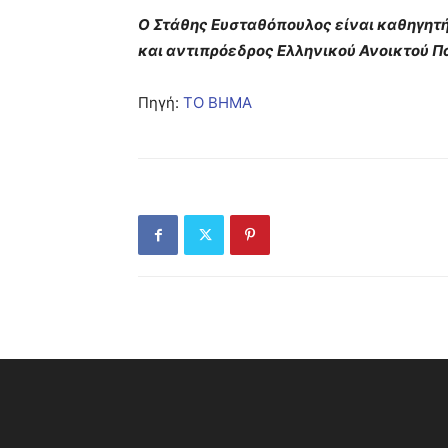
O Στάθης Ευσταθόπουλος είναι καθηγητ
και αντιπρόεδρος Ελληνικού Ανοικτού Π
Πηγή:
TO BHMA