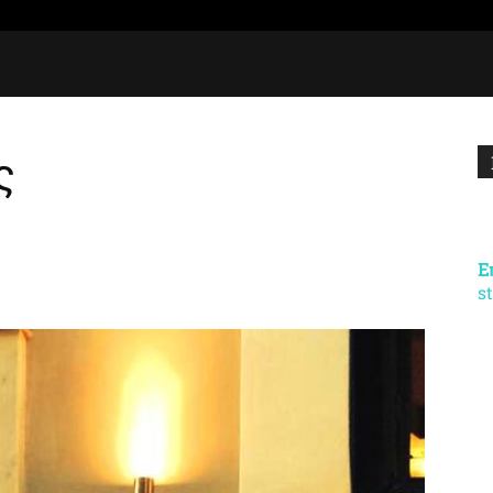
ς
Ε
s