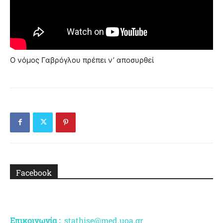
Ο νόμος Γαβρόγλου πρέπει ν’ αποσυρθεί
Facebook
Επικοινωνία :
stathise@med.uoa.gr